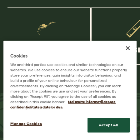
CAFEA INSTANT
CAFÉ-STYLE C
Cookies
We and third parties use cookies and similar technologies on our
websites. We use cookies to ensure our website functions properly,
store your preferences, gain insights into visitor behaviour, and
build a profile of your online behaviour for personalized
advertisements. By clicking on “Manage Cookies”, you can learn
more about the cookies we use and set your preferences. By
clicking on “Accept All”, you agree to the use of all cookies as
described in this cookie banner.
Mai multe informații despre
confidențialitatea datelor dvs.
Manage Cookies
Accept All