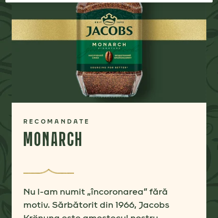
RECOMANDATE
MONARCH
Nu l-am numit „încoronarea” fără
motiv.
Sărbătorit din 1966, Jacobs
Krönung este amestecul nostru