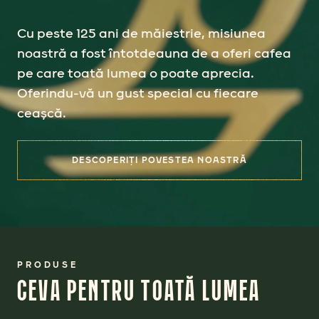
Cu peste 125 ani de măiestrie, misiunea
noastră a fost întotdeauna de a oferi cafea
pe care toată lumea o poate aprecia.
Oferindu-vă un gust special cu fiecare
ceașcă.
DESCOPERIȚI POVESTEA NOASTRĂ
PRODUSE
CEVA PENTRU TOATĂ LUMEA