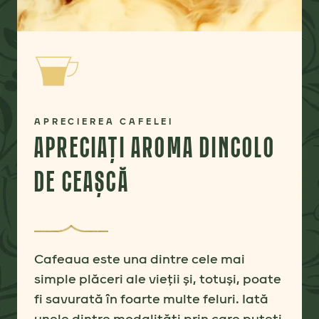
APRECIEREA CAFELEI
APRECIAȚI AROMA DINCOLO
DE CEAȘCĂ
Cafeaua este una dintre cele mai
simple plăceri ale vieții și, totuși, poate
fi savurată în foarte multe feluri. Iată
unele dintre modalități prin care puteți