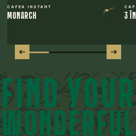
CAFEA INSTANT
CAF
MONARCH
3 Î