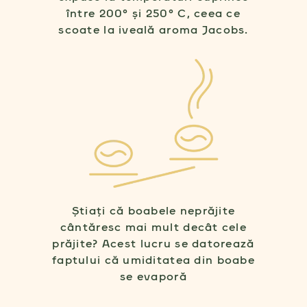
între 200° și 250° C, ceea ce
scoate la iveală aroma Jacobs.
Știați că boabele neprăjite
cântăresc mai mult decât cele
prăjite? Acest lucru se datorează
faptului că umiditatea din boabe
se evaporă