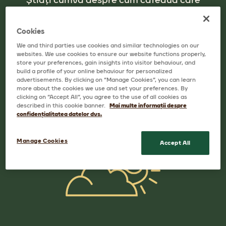
Știați cumva despre cum cafeaua care
crește în copaci? Totul începe cu arborele de
cafea și cu prețioasele ciorchine roșii pe care
Cookies
le conține. Este cultivată în aproximativ 70
We and third parties use cookies and similar technologies on our
websites. We use cookies to ensure our website functions properly,
de țări din întreaga lume, în regiunile
store your preferences, gain insights into visitor behaviour, and
tropicale și subtropicale.
build a profile of your online behaviour for personalized
advertisements. By clicking on “Manage Cookies”, you can learn
more about the cookies we use and set your preferences. By
Știați că:
clicking on “Accept All”, you agree to the use of all cookies as
described in this cookie banner.
Mai multe informații despre
confidențialitatea datelor dvs.
Manage Cookies
Accept All