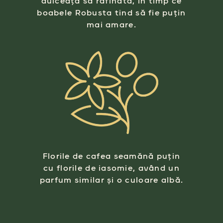
dulceața sa rafinată, în timp ce
boabele Robusta tind să fie puțin
mai amare.
Florile de cafea seamănă puțin
cu florile de iasomie, având un
parfum similar și o culoare albă.