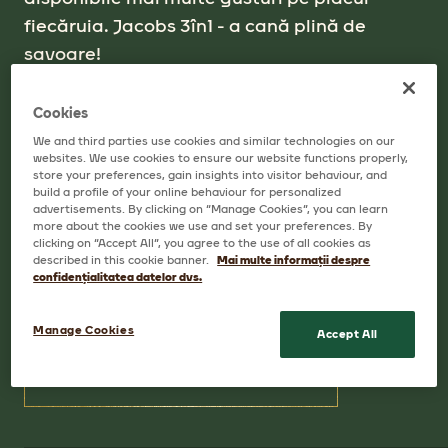
fiecăruia. Jacobs 3în1 - a cană plină de
savoare!
Cookies
We and third parties use cookies and similar technologies on our
websites. We use cookies to ensure our website functions properly,
store your preferences, gain insights into visitor behaviour, and
build a profile of your online behaviour for personalized
advertisements. By clicking on “Manage Cookies”, you can learn
more about the cookies we use and set your preferences. By
clicking on “Accept All”, you agree to the use of all cookies as
described in this cookie banner.
Mai multe informații despre
CAFEAUA NOASTRĂ
confidențialitatea datelor dvs.
PRODUSE ASOCIATE
Manage Cookies
Accept All
DESCOPERIȚI CAFEAUA NOASTRĂ
(PRODUSE ASOCIATE)