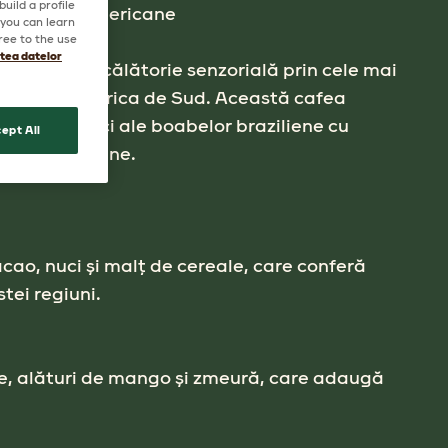
uild a profile
melor sud-americane
 you can learn
ree to the use
atea datelor
vită într-o călătorie senzorială prin cele mai
fea din America de Sud. Această cafea
ânde și dulci ale boabelor braziliene cu
ept All
elei columbiene.
acao, nuci și malț de cereale, care conferă
tei regiuni.
te, alături de mango și zmeură, care adaugă