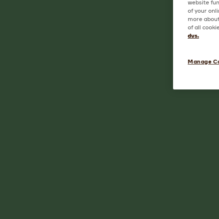
website fun
of your onl
more about 
of all cook
dvs.
Manage C