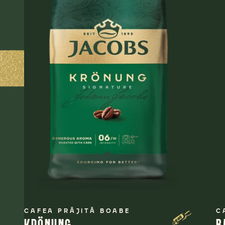
CAFEA PRĂJITĂ BOABE
C
KRÖNUNG
B